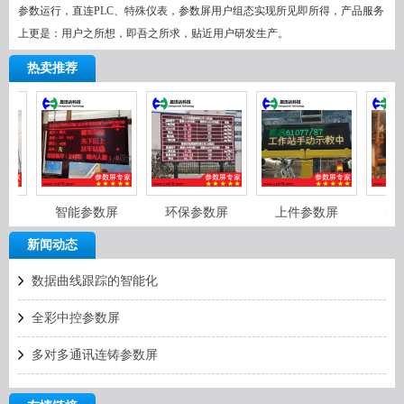
参数运行，直连PLC、特殊仪表，参数屏用户组态实现所见即所得，产品服务
上更是：用户之所想，即吾之所求，贴近用户研发生产。
热卖推荐
屏
智能参数屏
环保参数屏
上件参数屏
智
新闻动态
数据曲线跟踪的智能化
全彩中控参数屏
多对多通讯连铸参数屏